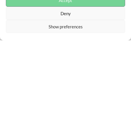
Accept
Deny
Show preferences
Advokaterna Liman & Partners AB
Box 55948, 102 16 Stockholm